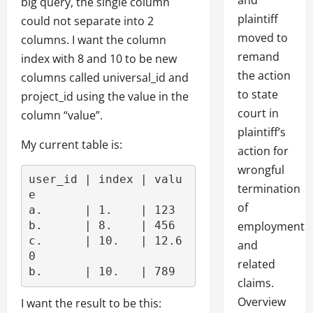
and
big query, the single column
plaintiff
could not separate into 2
moved to
columns. I want the column
remand
index with 8 and 10 to be new
the action
columns called universal_id and
to state
project_id using the value in the
court in
column “value”.
plaintiff’s
My current table is:
action for
wrongful
user_id 
|
 index 
|
valu
termination
e
of
a.      
|
1.
|
123
b.      
|
8.
|
456
employment
c.      
|
10.
|
12.6
and
0
related
b.      
|
10.
|
789
claims.
Overview
I want the result to be this: