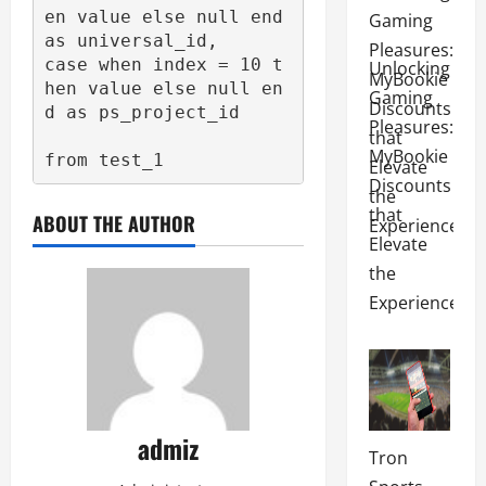
en
value
else
null
end
as
case
when
 index 
=
10
t
Unlocking
hen
value
else
null
en
Gaming
d
as
 ps_project_id

Pleasures:
MyBookie
from
 test_1
Discounts
that
ABOUT THE AUTHOR
Elevate
the
Experience
admiz
Tron