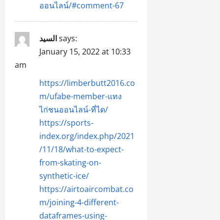
ออนไลน์/#comment-67
السيد
says:
January 15, 2022 at 10:33
am
https://limberbutt2016.co
m/ufabe-member-แทง
ไก่ชนออนไลน์-ที่ได/
https://sports-
index.org/index.php/2021
/11/18/what-to-expect-
from-skating-on-
synthetic-ice/
https://airtoaircombat.co
m/joining-4-different-
dataframes-using-