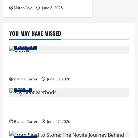
Milton Dye
June 8, 2025
YOU MAY HAVE MISSED
Jewellery
Turning Clutter into Cash: What Sells Best When You
Need Money Fast
Blanca Carter
June 30, 2026
Casino
Payment Methods Commonly Available at Non-
GamStop Casinos
Blanca Carter
June 27, 2026