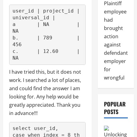
Plaintiff
user_id 
|
 project_id 
|
employee
universal_id 
|
had
a       
|
 NA         
|
brought
NA

action
b.      
|
789
|
against
456
c.      
|
12.60
|
defendant
employer
for
I have tried this, but it does not
wrongful
work. I searched a lot of places,
and could find the answer I am
looking for. Any help would be
POPULAR
greatly appreciated. Thank you
POSTS
in advance!!!
select
case
when
 index 
=
8
th