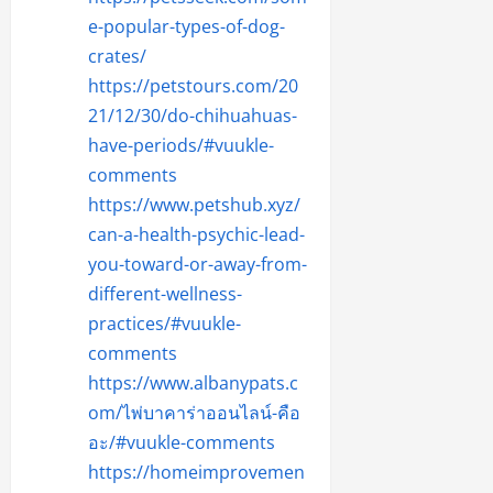
e-popular-types-of-dog-
crates/
https://petstours.com/20
21/12/30/do-chihuahuas-
have-periods/#vuukle-
comments
https://www.petshub.xyz/
can-a-health-psychic-lead-
you-toward-or-away-from-
different-wellness-
practices/#vuukle-
comments
https://www.albanypats.c
om/ไพ่บาคาร่าออนไลน์-คือ
อะ/#vuukle-comments
https://homeimprovemen