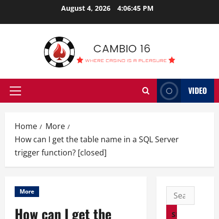
Skip
August 4, 2026
4:06:45 PM
to
content
VIDEO
Primary
Menu
Home
More
How can I get the table name in a SQL Server
trigger function? [closed]
Search
More
for:
How can I get the