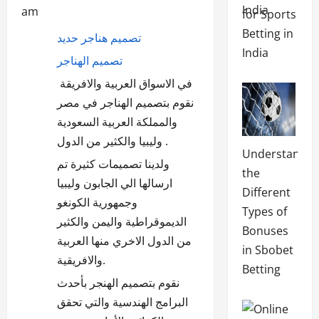
g
am
for Sports
a
Betting in
تصميم هناجر حديد
India
t
تصميم الهناجر
في الاسواق العربية والافريقة
i
نقوم بتصميم الهناجر في مصر
o
والمملكة العربية السعودية
وليبيا والكثير من الدول .
n
Understandin
ولدينا تصميمات كثيرة تم
the
ارسالها الي الجابون وليبيا
Different
وجمهورية الكونغو
Types of
الديموقراطية واليمن والكثير
Bonuses
من الدول الاخري منها العربية
in Sbobet
والافريقية.
Betting
نقوم بتصميم الهنجر بأحدث
البرامج الهندسية والتي تحقق