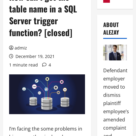
table name in a SQL
Server trigger
ABOUT
function? [closed]
ALEZAY
admiz
December 19, 2021
1 minute read
4
Defendant
employer
moved to
dismiss
plaintiff
employee’s
amended
complaint
I’m facing the some problems in