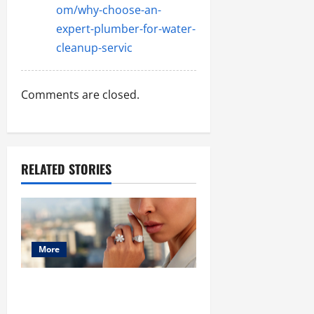
om/why-choose-an-
expert-plumber-for-water-
cleanup-servic
Comments are closed.
RELATED STORIES
More
The Rise of Diamond Earrings and
Lab Made Diamonds: A Modern