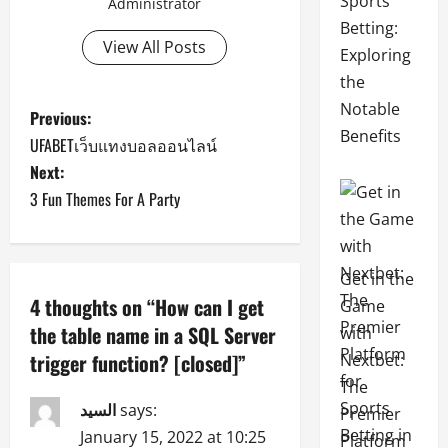
Sports
Administrator
Betting:
View All Posts
Exploring
the
Notable
P
Previous:
Benefits
UFABETเว็บแทงบอลออนไลน์
o
Next:
s
3 Fun Themes For A Party
t
Get in the
n
4 thoughts on “
How can I get
Game
a
the table name in a SQL Server
with
trigger function? [closed]
”
Nextbet:
v
The
i
السيد
says:
Premier
January 15, 2022 at 10:25
Platform