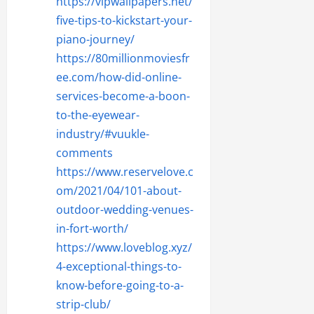
https://vipwallpapers.net/
five-tips-to-kickstart-your-
piano-journey/
https://80millionmoviesfr
ee.com/how-did-online-
services-become-a-boon-
to-the-eyewear-
industry/#vuukle-
comments
https://www.reservelove.c
om/2021/04/101-about-
outdoor-wedding-venues-
in-fort-worth/
https://www.loveblog.xyz/
4-exceptional-things-to-
know-before-going-to-a-
strip-club/