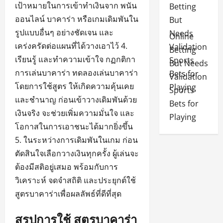
เป้าหมายในการเข้าทำเงินจาก พนัน
ออนไลน์ บาคาร่า หรือเกมเดิมพันใน
รูปแบบอื่นๆ อย่างชัดเจน และ
Online
เคร่งครัดต่อแผนที่ได้วางเอาไว้ 4.
Betting
เรียนรู้ และทำความเข้าใจ กฏกติกา
But Needs
การเล่นบาคาร่า ทดลองเล่นบาคาร่า
Validation
โดยการใช้สูตร ให้เกิดความคุ้นเคย
Sports
และชำนาญ ก่อนเข้าวางเดิมพันด้วย
Bets for
เงินจริง จะช่วยเพิ่มความมั่นใจ และ
Playing
โอกาสในการเอาชนะได้มากยิ่งขึ้น
5. ในระหว่างการเดิมพันในเกม ก่อน
ตัดสินใจเลือกวางเงินทุกครั้ง ผู้เล่นจะ
ต้องมีสติอยู่เสมอ พร้อมกับการ
วิเคราะห์ จดจำสถิติ และประยุกต์ใช้
สูตรบาคาร่าเพื่อผลลัพธ์ที่ดีที่สุด
สรุปการใช้ สูตรบาคาร่า