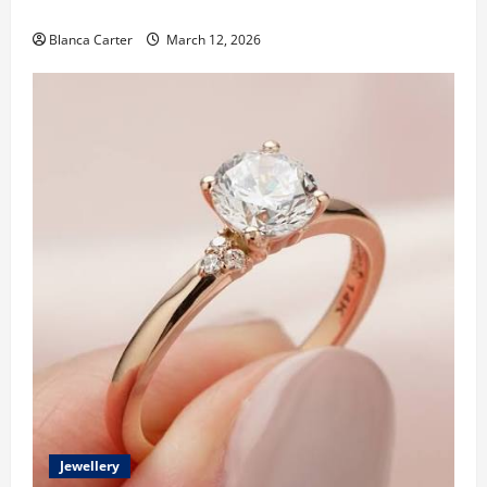
Made Diamonds
Blanca Carter
March 12, 2026
Jewellery