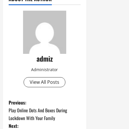
admiz
Administrator
View All Posts
P
Previous:
Play Online Dots And Boxes During
o
Lockdown With Your Family
s
Next: