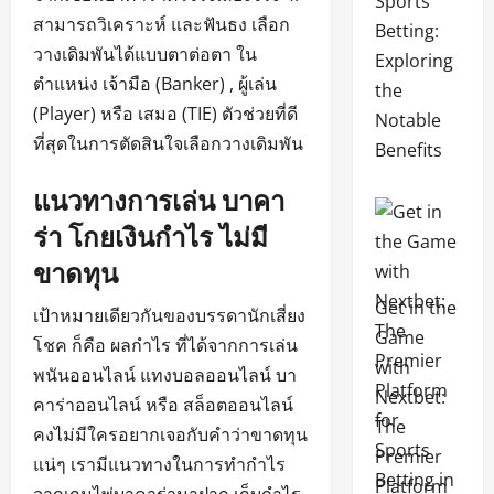
Sports
สามารถวิเคราะห์ และฟันธง เลือก
Betting:
วางเดิมพันได้แบบตาต่อตา ใน
Exploring
ตำแหน่ง เจ้ามือ (Banker) , ผู้เล่น
the
(Player) หรือ เสมอ (TIE) ตัวช่วยที่ดี
Notable
ที่สุดในการตัดสินใจเลือกวางเดิมพัน
Benefits
แนวทางการเล่น บาคา
ร่า โกยเงินกำไร ไม่มี
ขาดทุน
Get in the
เป้าหมายเดียวกันของบรรดานักเสี่ยง
Game
โชค ก็คือ ผลกำไร ที่ได้จากการเล่น
with
พนันออนไลน์ แทงบอลออนไลน์ บา
Nextbet:
คาร่าออนไลน์ หรือ สล็อตออนไลน์
The
คงไม่มีใครอยากเจอกับคำว่าขาดทุน
Premier
แน่ๆ เรามีแนวทางในการทำกำไร
Platform