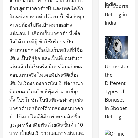
จากเกมไพ่บาคาร่ามาฝาก เก็บกำไร
for Sports
ด้วย สูตรบาคาร่าฟรี และเทคนิคอีก
Betting in
นิดหน่อย หากทำได้ตามนี้ เชื่อว่าทุก
India
คนจะต้องไปถึงเป้าหมายอย่าง
แน่นอน 1. เลือกเว็บบาคาร่า ที่เชื่อ
ถือได้ และมีผู้เข้าใช้บริการเป็น
จำนวนมาก หรือเป็นเว็บพนันที่มีชื่อ
เสียง เป็นที่รู้จัก และเป็นที่ยอมรับว่า
เล่นแล้วได้เงินจริง มีการโอนจ่ายผล
Understandin
ตอบแทนจริง ไม่เคยมีประวัติเสื่อม
the
เสียในเรื่องของการเงิน 2. พิจารณา
Different
ข้อเสนอเงื่อนไข ที่คุ้มค่ามากที่สุด
Types of
ทั้ง โปรโมชั่น โบนัสพิเศษต่างๆ เช่น
Bonuses
บาคาร่าเครดิตฟรี ทดลองเล่นบาคา
in Sbobet
ร่า ได้แบบไม่มีลิมิต ค่าคอมมิชชั่น
Betting
สูงสุด หรือ เดิมพันด้วยเงินขั้นต่ำ 10
บาท เป็นต้น 3. วางแผนการเล่น และ