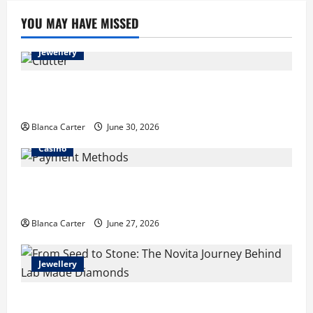
YOU MAY HAVE MISSED
Jewellery
Turning Clutter into Cash: What Sells Best When You
Need Money Fast
Blanca Carter
June 30, 2026
Casino
Payment Methods Commonly Available at Non-
GamStop Casinos
Blanca Carter
June 27, 2026
Jewellery
From Seed to Stone: The Novita Journey Behind Lab