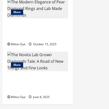
n
More
The Modern Elegance of Pear
Diamond Rings and Lab Made
Diamonds
Milton Dye
October 15, 2025
More
The Novita Lab Grown Diamonds
Tale: A Road of New Things and
Fine Looks
Milton Dye
June 8, 2025