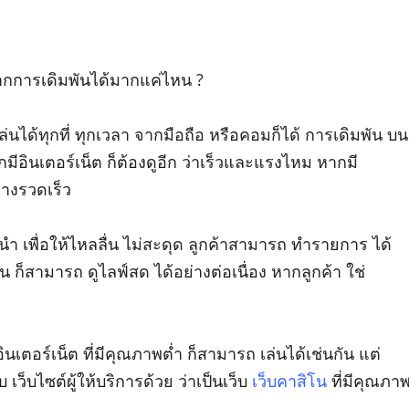
ล่นได้ทุกที่ ทุกเวลา จากมือถือ หรือคอมก็ได้ การเดิมพัน บน
ากมีอินเตอร์เน็ต ก็ต้องดูอีก ว่าเร็วและแรงไหม หากมี
่างรวดเร็ว
้นนำ เพื่อให้ไหลลื่น ไม่สะดุด ลูกค้าสามารถ ทำรายการ ได้
พัน ก็สามารถ ดูไลฟ์สด ได้อย่างต่อเนื่อง หากลูกค้า ใช่
ินเตอร์เน็ต ที่มีคุณภาพต่ำ ก็สามารถ เล่นได้เช่นกัน แต่
เว็บไซต์ผู้ให้บริการด้วย ว่าเป็นเว็บ
เว็บคาสิโน
ที่มีคุณภา