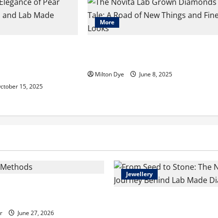
More
gance of Pear
The Novita Lab Grown Diamonds Tale
 and Lab Made
A Road of New Things and Fine Look
Milton Dye
June 8, 2025
ctober 15, 2025
Jewellery
thods Commonly Available
Stop Casinos
From Seed to Stone: The Novi
Behind Lab Made Diamonds
r
June 27, 2026