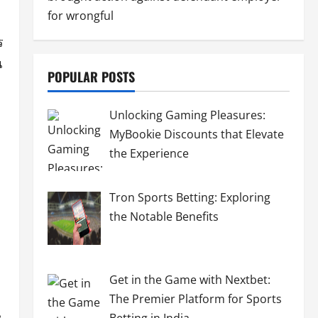
for wrongful
ร
น
POPULAR POSTS
Unlocking Gaming Pleasures:
MyBookie Discounts that Elevate
the Experience
Tron Sports Betting: Exploring
the Notable Benefits
Get in the Game with Nextbet:
The Premier Platform for Sports
น