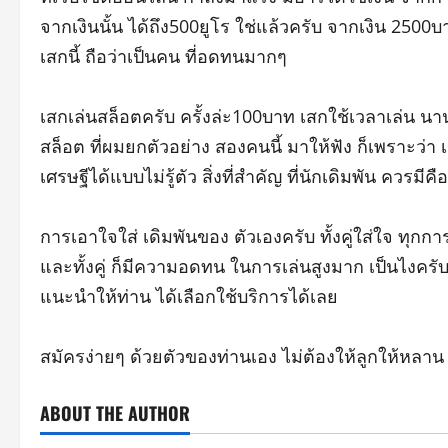
จากเงินนั้น ได้ถึง500ยูโร ใช่แล้วครับ จากเงิน 2500
เสกนี้ ถือว่าเป็นคน ที่อดทนมากๆ
เสกเล่นสล็อตครับ ครั้งล่ะ100บาท เสกใช้เวลาเล่น 
สล็อต ที่ผมยกตัวอย่าง สองคนนี้ มาให้ฟัง ก็เพราะว่า เข
เศรษฐีได้แบบไม่รู้ตัว สิ่งที่สำคัญ ที่นักเดิมพัน ควรมีคือ
การเอาใจใส่ เดิมพันของ ตัวเองครับ ทั้งคู่ใส่ใจ ทุกกา
และทั้งคู่ ก็มีความอดทน ในการเล่นสูงมาก เป็นไงครั
แนะนำให้ท่าน ได้เลือกใช้บริการได้เลย
สมัครง่ายๆ ด้วยตัวของท่านเอง ไม่ต้องให้ลูกให้หลาน
ABOUT THE AUTHOR