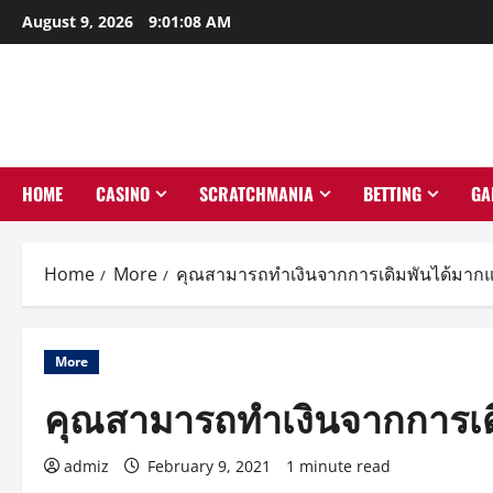
Skip
August 9, 2026
9:01:09 AM
to
content
HOME
CASINO
SCRATCHMANIA
BETTING
GA
Home
More
คุณสามารถทำเงินจากการเดิมพันได้มากแ
More
คุณสามารถทำเงินจากการเด
admiz
February 9, 2021
1 minute read