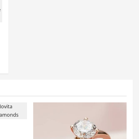
:
s
ta Journey