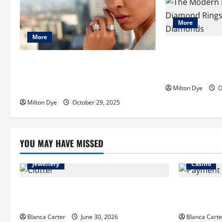
v
More
i
More
g
The Modern Ele
Diamond Rings
The Rise of Diamond Earrings and
a
Diamonds
Lab Made Diamonds: A Modern
Jewelry Revolution
t
Milton Dye
O
Milton Dye
October 29, 2025
i
o
YOU MAY HAVE MISSED
n
Jewellery
Casino
Turning Clutter into Cash: What Sells
Payment Me
Best When You Need Money Fast
at Non-Gam
Blanca Carter
June 30, 2026
Blanca Carte