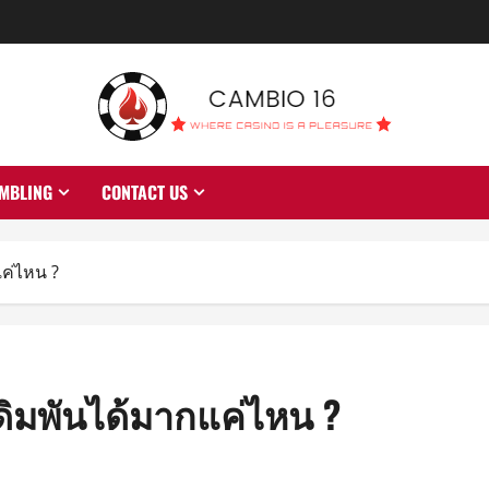
MBLING
CONTACT US
ค่ไหน ?
ิมพันได้มากแค่ไหน ?