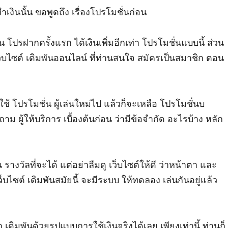
ีทำเงินนั้น ขอพูดถึง เรื่องโปรโมชั่นก่อน
น โปรฝากครั้งแรก ได้เงินเพิ่มอีกเท่า โปรโมชั่นแบบนี้ ส่วน
็บไซต์ เดิมพันออนไลน์ ที่ท่านสนใจ สมัครเป็นสมาชิก ตอน
าใช้ โปรโมชั่น ผู้เล่นใหม่ไป แล้วก็จะเหลือ โปรโมชั่นบ
 ผู้ให้บริการ เบื้องต้นก่อน ว่ามีข้อจำกัด อะไรบ้าง หลัก
ัน รางวัลที่จะได้ แต่อย่าลืมดู เว็บไซต์ให้ดี ว่าหน้าตา และ
ว็บไซต์ เดิมพันสมัยนี้ จะมีระบบ ให้ทดลอง เล่นกันอยู่แล้ว
รถ เดิมพันด้วยรูปแบบการใช้เงินจริงได้เลย เพียงเท่านี้ ท่านก็