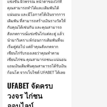
แข่งขัน ผิวพรรณ หน้าตาของไก่ที่
คุณสามารถทำได้และเดิมพันได้
แน่นอน และมีโอกาสได้เงินจากการ
เดิมพัน ที่สามารถสร้างเงินรางวัลให้
กับคุณได้เช่นกัน และคุณสามารถ
สังเกตการณ์แข่งขันไก่แต่ละคู่ แล้ว
นำมาวิเคราะห์ก่อนการเดิมพันที่จะ
เริ่มคู่ต่อไป แต่ถ้าคุณสังเกตจาก
เซียนไก่รับรองเลยว่าคุณทำตาม
เซียนไก่ชน คุณสามารถชนะแน่นอน
แถมเงินเดิมพันคุณสามารถได้รับเงิน
ก้อนโต จากเว็บไซต์ UFABET ได้เลย
UFABET
จัดครบ
วงจร ไก่ชน
ออนไลน์