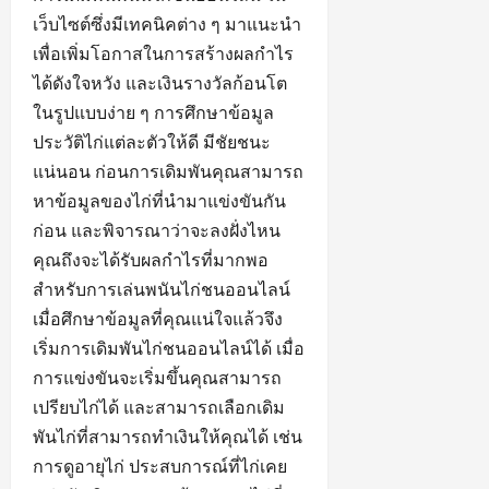
เว็บไซต์ซึ่งมีเทคนิคต่าง ๆ มาแนะนำ
เพื่อเพิ่มโอกาสในการสร้างผลกำไร
ได้ดังใจหวัง และเงินรางวัลก้อนโต
ในรูปแบบง่าย ๆ การศึกษาข้อมูล
ประวัติไก่แต่ละตัวให้ดี มีชัยชนะ
แน่นอน ก่อนการเดิมพันคุณสามารถ
หาข้อมูลของไก่ที่นำมาแข่งขันกัน
ก่อน และพิจารณาว่าจะลงฝั่งไหน
คุณถึงจะได้รับผลกำไรที่มากพอ
สำหรับการเล่นพนันไก่ชนออนไลน์
เมื่อศึกษาข้อมูลที่คุณแน่ใจแล้วจึง
เริ่มการเดิมพันไก่ชนออนไลน์ได้ เมื่อ
การแข่งขันจะเริ่มขึ้นคุณสามารถ
เปรียบไก่ได้ และสามารถเลือกเดิม
พันไก่ที่สามารถทำเงินให้คุณได้ เช่น
การดูอายุไก่ ประสบการณ์ที่ไก่เคย