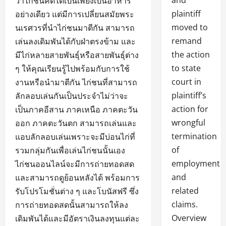
and
ว่าไก่ชนคิดได้เป็นเพียงเป็นอาหาร
plaintiff
อย่างเดียว แต่มีการเปลี่ยนสมัยพระ
moved to
นเรศวรที่นำไก่ชนมาตีกัน สามารถ
remand
เล่นลงเดิมพันได้กับฝ่าตรงข้าม และ
the action
มีไก่หลายสายพันธุ์หรือสายพันธุ์ต่าง
to state
ๆ ให้คุณเรียนรู้ไปพร้อมกับการใช้
court in
งานหรือนำมาตีกัน ไก่ชนที่สามารถ
plaintiff’s
ลักลอบเล่นกันเป็นประจำไม่ว่าจะ
action for
เป็นภาคอีสาน ภาคเหนือ ภาคตะวัน
wrongful
ออก ภาคตะวันตก สามารถเล่นและ
termination
แอบลักลอบเล่นเพราะจะมีบ่อนไก่ที่
of
รวมกลุ่มกันเพื่อเล่นไก่ชนนั้นเอง
employment
ไก่ชนออนไลน์จะมีการถ่ายทอดสด
and
และสามารถดูย้อนหลังได้ พร้อมการ
related
รับโปรโมชั่นต่าง ๆ และโบนัสฟรี ซึ่ง
claims.
การถ่ายทอดสดนั้นสามารถให้ลง
Overview
เดิมพันได้และมีอัตราเงินลงทุนแต่ละ