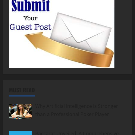
MUST READ
Why Artificial Intelligence is Stronger
than a Professional Poker Player
Baccarat Unveiled: A Comprehensive