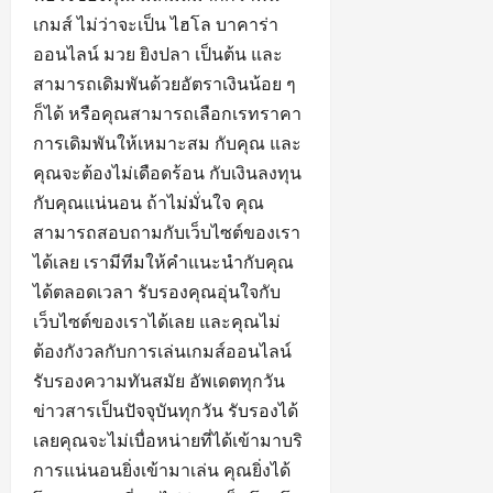
เกมส์ ไม่ว่าจะเป็น ไฮโล บาคาร่า
ออนไลน์ มวย ยิงปลา เป็นต้น และ
สามารถเดิมพันด้วยอัตราเงินน้อย ๆ
ก็ได้ หรือคุณสามารถเลือกเรทราคา
การเดิมพันให้เหมาะสม กับคุณ และ
คุณจะต้องไม่เดือดร้อน กับเงินลงทุน
กับคุณแน่นอน ถ้าไม่มั่นใจ คุณ
สามารถสอบถามกับเว็บไซต์ของเรา
ได้เลย เรามีทีมให้คำแนะนำกับคุณ
ได้ตลอดเวลา รับรองคุณอุ่นใจกับ
เว็บไซต์ของเราได้เลย และคุณไม่
ต้องกังวลกับการเล่นเกมส์ออนไลน์
รับรองความทันสมัย อัพเดตทุกวัน
ข่าวสารเป็นปัจจุบันทุกวัน รับรองได้
เลยคุณจะไม่เบื่อหน่ายที่ได้เข้ามาบริ
การแน่นอนยิ่งเข้ามาเล่น คุณยิ่งได้