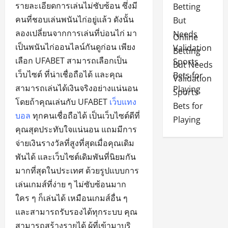
รายละเอียดการเล่นไม่ซับซ้อน ซึ่งมี
คนที่ชอบเล่นพนันไก่อยู่แล้ว ดังนั้น
ลองเปลี่ยนจากการเล่นที่บ่อนไก่ มา
Online
เป็นพนันไก่ออนไลน์กันดูก่อน เพียง
Betting
เลือก UFABET สามารถเลือกเป็น
But Needs
เว็บไซต์ ที่น่าเชื่อถือได้ และคุณ
Validation
สามารถเล่นได้เงินจริงอย่างแน่นอน
Sports
โดยถ้าคุณเล่นกับ UFABET
เว็บแทง
Bets for
บอล
ทุกคนเชื่อถือได้ เป็นเว็บไซต์ดีที่
Playing
คุณสุดประทับใจแน่นอน แถมมีการ
จ่ายเงินรางวัลที่สูงที่สุดเมื่อคุณเดิม
พันได้ และเว็บไซต์เดิมพันที่นิยมกัน
มากที่สุดในประเทศ ด้วยรูปแบบการ
เล่นเกมส์ที่ง่าย ๆ ไม่ซับซ้อนมาก
ใคร ๆ ก็เล่นได้ เหมือนเกมส์อื่น ๆ
และสามารถรับรองได้ทุกระบบ คุณ
สามารถสร้างรายได้ ผู้ที่เข้ามาบริ