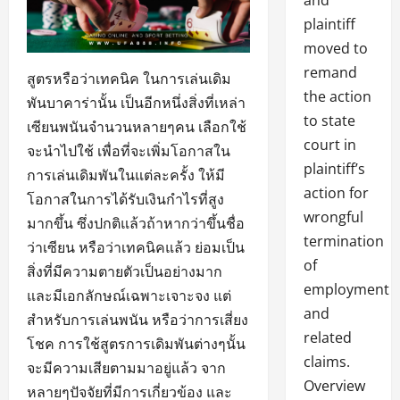
and
plaintiff
moved to
remand
สูตรหรือว่าเทคนิค ในการเล่นเดิม
the action
พันบาคาร่านั้น เป็นอีกหนึ่งสิ่งที่เหล่า
to state
เซียนพนันจำนวนหลายๆคน เลือกใช้
court in
จะนำไปใช้ เพื่อที่จะเพิ่มโอกาสใน
plaintiff’s
การเล่นเดิมพันในแต่ละครั้ง ให้มี
action for
โอกาสในการได้รับเงินกำไรที่สูง
wrongful
มากขึ้น ซึ่งปกติแล้วถ้าหากว่าขึ้นชื่อ
termination
ว่าเซียน หรือว่าเทคนิคแล้ว ย่อมเป็น
of
สิ่งที่มีความตายตัวเป็นอย่างมาก
employment
และมีเอกลักษณ์เฉพาะเจาะจง แต่
and
สำหรับการเล่นพนัน หรือว่าการเสี่ยง
related
โชค การใช้สูตรการเดิมพันต่างๆนั้น
claims.
จะมีความเสียตามมาอยู่แล้ว จาก
Overview
หลายๆปัจจัยที่มีการเกี่ยวข้อง และ