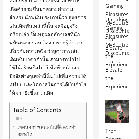
ค่อยประสบความสำเร็จ เลยทำให้
เกิดคำถามขึ้นมาหลายคำถาม
สำหรับนักพนันประเภทนี้ว่า สูตรการ
Unlocking
เล่นเดิมพันเหล่านี้นั้น จะมีอยู่จริง
Gaming
หรือเปล่า ซึ่งเหตุผลหลักๆเลยที่นัก
Pleasures:
พนันหลายๆคน ต้องการจะรู้คำตอบ
MyBookie
เกี่ยวกับความจริง ว่าสูตรการเล่น
Discounts
เดิมพันบาคาร่านั้น สามารถนำไป
that
ใช้ได้จริงหรือไม่ ก็เพื่อที่จะนำเอา
Elevate
ปัจจัยต่างๆเหล่านี้นั้น ไปเพิ่มความได้
the
เปรียบ และโอกาสในการได้เงินกำไร
Experience
ให้มากยิ่งขึ้นกว่าเดิม
Table of Contents
เทคนิคการเล่นพนันที่ดี ควรทำ
Tron
อย่างไร