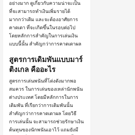
อย่างมาก ดูเกี่ยวกับความน่าจะเป็น
ที่จะสามารถทำเงินเพิ่มรายได้
มากกว่าเดิม และจะต้องอาศัยการ
คาดเดา ที่จะเกิดขึ้นในรอบต่อไป
โดยหลักการสำคัญในการเล่นเงิน
แบบนี้นั้น สำคัญกว่าการคาดเดาผล
สูตรการเดิมพันแบบมาร์
ติงเกล คืออะไร
สูตรการเล่นพนันที่โด่งดังมากพอ
สมควร ในการเล่นของเหล่านักพนัน
ต่างประเทศ โดยมีหลักการในการ
เดิมพัน ที่เรียกว่าการเดิมพันนั้น
สำคัญกว่าการคาดเดาผล โดยวิธี
การเล่นนั้น จะสามารถช่วยรักษาเงิน
ต้นทุนของนักพนันเอาไว้ แถมยังมี