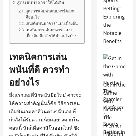
Sports
สูตรเล่นบาคาร่าให้ได้เงิน
Betting:
สูตรการเดิมพันแบบมาร์ติงเกล
Exploring
คืออะไร
เล่นเดิมพันบาคาร่าแบบเบื้องต้น
the
เทคนิคการเล่นบาคาร่าแบบ
Notable
เบื้องต้น มีอะไรให้น่าสนใจบ้าง
Benefits
เทคนิคการเล่น
พนันที่ดี ควรทำ
อย่างไร
Get in the
Game
สิ่งแรกเลยที่นักพนันมือใหม่ ควรจะ
with
ให้ความสำคัญนั่นก็คือ วิธีการเล่น
Nextbet:
เดิมพันเกมคาสิโนต่างๆนั่นเอง ที่
The
กำลังได้รับความนิยมอย่างมากใน
Premier
ตอนนี้ นั่นก็คือคาสิโนออนไลน์ ซึ่ง
Platform