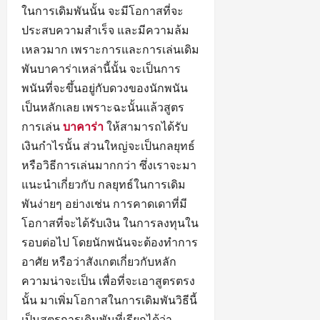
ในการเดิมพันนั้น จะมีโอกาสที่จะ
ประสบความสำเร็จ และมีความล้ม
เหลวมาก เพราะการและการเล่นเดิม
พันบาคาร่าเหล่านี้นั้น จะเป็นการ
พนันที่จะขึ้นอยู่กับดวงของนักพนัน
เป็นหลักเลย เพราะฉะนั้นแล้วสูตร
การเล่น
บาคาร่า
ให้สามารถได้รับ
เงินกำไรนั้น ส่วนใหญ่จะเป็นกลยุทธ์
หรือวิธีการเล่นมากกว่า ซึ่งเราจะมา
แนะนำเกี่ยวกับ กลยุทธ์ในการเดิม
พันง่ายๆ อย่างเช่น การคาดเดาที่มี
โอกาสที่จะได้รับเงิน ในการลงทุนใน
รอบต่อไป โดยนักพนันจะต้องทำการ
อาศัย หรือว่าสังเกตเกี่ยวกับหลัก
ความน่าจะเป็น เพื่อที่จะเอาสูตรตรง
นั้น มาเพิ่มโอกาสในการเดิมพันวิธีนี้
เป็นสูตรการเดิมพันที่เรียกได้ว่า