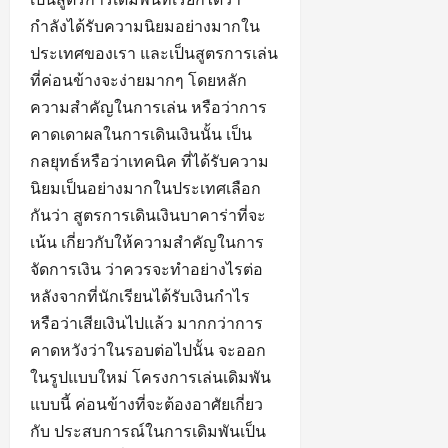
กำลังได้รับความนิยมอย่างมากใน
ประเทศของเรา และเป็นสูตรการเล่น
ที่ค่อนข้างจะง่ายมากๆ โดยหลัก
ความสำคัญในการเล่น หรือว่าการ
คาดเดาผลในการเดินเงินนั้น เป็น
กลยุทธ์หรือว่าเทคนิค ที่ได้รับความ
นิยมเป็นอย่างมากในประเทศเลือก
กันว่า สูตรการเดินเงินบาคาร่าที่จะ
เน้น เกี่ยวกับให้ความสำคัญในการ
จัดการเงิน ว่าควรจะทำอย่างไรต่อ
หลังจากที่นักเรียนได้รับเงินกำไร
หรือว่าเสียเงินไปแล้ว มากกว่าการ
คาดหวังว่าในรอบต่อไปนั้น จะออก
ในรูปแบบใหม่ โครงการเล่นเดิมพัน
แบบนี้ ค่อนข้างที่จะต้องอาศัยเกี่ยว
กับ ประสบการณ์ในการเดิมพันเป็น