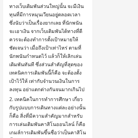
ทางเว็บเดิมพันส่วนใหญ่นั้น จะมีเงิน
ทุนที่มีการหมุนเวียนอยู่ตลอดเวลา
ซึ่งนับว่าเป็นเรื่องยากเลย ที่นักพนัน
จะเอาเงิน จากเว็บเดิมพันได้ทางที่ดี
ควรจะต้องทำการตั้งเป้าหมายให้
ชัดเจนว่า เมื่อถึงเป้าเท่าไหร่ ตามที่
นักพนันกำหนดไว้ แล้วก็ให้เลิกเล่น
เดิมพันทันที ซึ่งส่วนสำคัญที่สุดของ
เทคนิคการเดิมพันนี้ก็คือ จะต้องตั้ง
เป้าไว้ให้ เท่ากับจำนวนเงินในการ
ลงทุน อย่าแตกต่างกันจนมากเกินไป
เทคนิคในการทำการศึกษา เกี่ยว
กับรูปแบบการเดินทางแต่ละอย่างนั้น
ก็คือ สิ่งที่มีความสำคัญมากสำหรับ
การเล่นเดิมพันคาสิโนออนไลน์ ก็คือ
เกมส์การเดิมพันขึ้นชื่อว่าเป็นคาสิโน