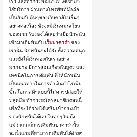
เรา และทำการพัฒนาให้ได้เข้ามา
ใช้บริการ ผ่านทางโทรศัพท์มือถือ
เป็นอันดับต้นๆของเว็บคาสิโนอื่นๆ
อย่างต่อเนื่อง ซึ่งจะมีเงินหมุนเวียน
ของมาก รับรองได้เลยว่าเมื่อนักพนัน
เข้ามาเดิมพันกับ
เว็บบาคาร่า
ของ
เรานั้น นักพนันจะได้รับทั้งความสนุก
และยังได้เงินทองกับเราอย่าง
มากมาย มีการสอนเกี่ยวกับสูตร และ
เทคนิคในการเดิมพัน ที่ให้นักพนัน
เป็นแนวทางในการทำเงินกำไรเพิ่ม
ขึ้น โอกาสดีๆแบบนี้ไม่ควรปล่อยให้
หลุดมือ ทำการสมัครสมาชิกตอนนี้
เพื่อที่จะได้รายได้เสริมเข้ากระเป๋า
ของนักพนันได้เลยในทุกๆวัน ถึง
แม้ว่าเกมส์การเดิมพันบาคาร่านั้น
จะเป็นเกมที่สามารถเดิมพันได้ง่ายๆ